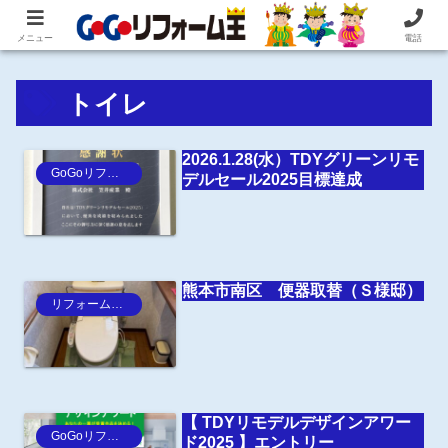
住まいの困ったを即解決！住宅リフォーム専門 株式会社 笠井産業
メニュー
電話
トイレ
2026.1.28(水）TDYグリーンリモ
GoGoリフォーム王Blog
デルセール2025目標達成
熊本市南区 便器取替（Ｓ様邸）
リフォーム事例
【 TDYリモデルデザインアワー
GoGoリフォーム王Blog
ド2025 】エントリー