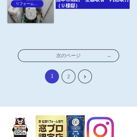
リフォーム事例
（Ｕ様邸）
次のページ
1
次
2
へ