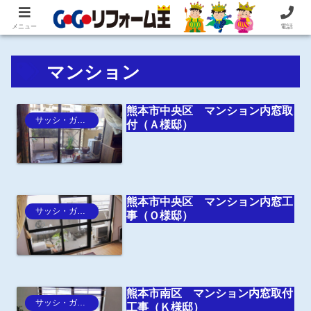
住まいの困ったを即解決！住宅リフォーム専門 株式会社 笠井産業
メニュー
電話
マンション
熊本市中央区 マンション内窓取
サッシ・ガラス
付（Ａ様邸）
熊本市中央区 マンション内窓工
サッシ・ガラス
事（Ｏ様邸）
熊本市南区 マンション内窓取付
サッシ・ガラス
工事（Ｋ様邸）