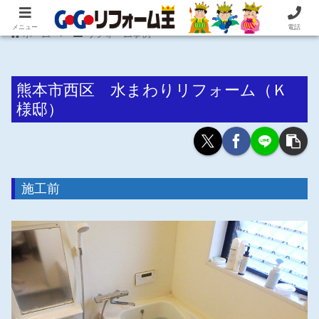
住まいの困ったを即解決！住宅リフォーム専門 株式会社 笠井産業
メニュー
電話
ホーム
リフォーム事例
熊本市西区 水まわりリフォーム（Ｋ
様邸）
施工前