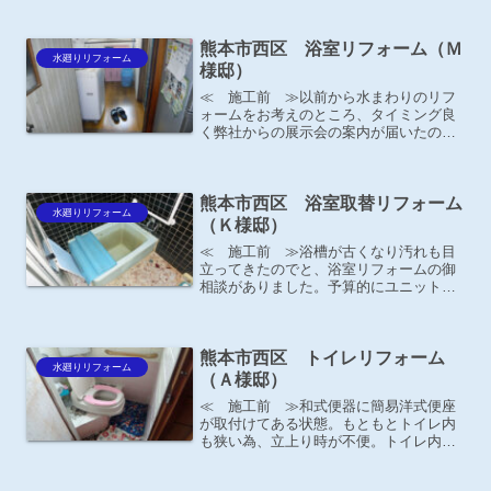
さっそくＹＫＫＡＰショールームへ足を
運んで、ＭＡＤＯショップである弊社へ
熊本市西区 浴室リフォーム（Ｍ
相談したそうです。← 1...
水廻りリフォーム
様邸）
≪ 施工前 ≫以前から水まわりのリフ
ォームをお考えのところ、タイミング良
く弊社からの展示会の案内が届いたの
で、ご夫婦でご来場頂きました。台所リ
フォーム
熊本市西区 浴室取替リフォーム
水廻りリフォーム
（Ｋ様邸）
≪ 施工前 ≫浴槽が古くなり汚れも目
立ってきたのでと、浴室リフォームの御
相談がありました。予算的にユニットバ
スはお考えではないとの事。壁は汚れや
カビが目立ってきています。≪ 施工
後 ≫ UBではなく浴槽・水栓を新しく
熊本市西区 トイレリフォーム
お取替しました！浴槽取替...
水廻りリフォーム
（Ａ様邸）
≪ 施工前 ≫和式便器に簡易洋式便座
が取付けてある状態。もともとトイレ内
も狭い為、立上り時が不便。トイレ内を
広くして洋式便器に取替えたいとの事。
≪ 施工後 ≫ＴＯＴＯ ピュアレスト