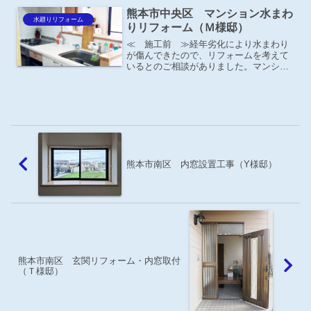
ＱＲ 手洗付 ウォシュレットＳ１ＡＪ
熊本市中央区 マンション水まわ
トイレの奥行を30㎝程広...
水廻りリフォーム
りリフォーム（Ｍ様邸）
≪ 施工前 ≫経年劣化により水まわり
が傷んできたので、リフォームを考えて
いるとのご相談がありました。マンショ
ンは何かと気を使う事も多いので、どう
せするなら水まわりを全部一緒にしたい
との事。
熊本市南区 内窓設置工事（Y様邸）
熊本市南区 玄関リフォーム・内窓取付
（Ｔ様邸）