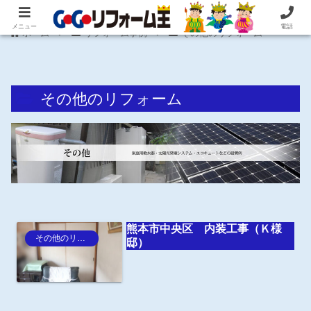
住まいの困ったを即解決！住宅リフォーム専門 株式会社 笠井産業
メニュー
電話
ホーム
リフォーム事例
その他のリフォーム
その他のリフォーム
熊本市中央区 内装工事（Ｋ様
その他のリフォーム
邸）