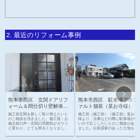
最近のリフォーム事例
熊本市西区 玄関ドアリフ
熊本市西区 駐車場アスフ
ォーム＆間仕切り壁解体
ァルト舗装（某お寺様）
（Ⅿ様邸）
施工前玄関を新しく取り替えたいと
施工前（施工前）（施工前）某お寺
のご相談を頂きました。施工後－お
様より、法事などの際に駐車場か狭
施主様の声－玄関の雰囲気がガラリ
いので広くしたいとのご相談があり
と変わり、とても明るくなりまし
ました。以前貸家のあった土地を利
た。ガラス面も以前より少なくな
用して、20台くらい駐車できるよう
り、防犯面でも安心です。YKK APド
にしてほしいとの事。施工後－お施