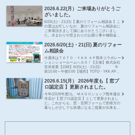
2026.6.22(月）ご来場ありがとうご
ざいました。
6/20(土)・21(日)【 夏のリフォーム相談会 】こ
の度はお忙しいなか、夏のリフォーム相談会に
ご来場頂きまして誠にありがとうございまし
た。水まわりや窓まわりのお困り事や補助金の
活用方法などで、少しでもお客様のお力になれ
たことを、大変うれ…
2026.6/20(土)・21(日) 夏のリフォー
ム相談会
今週末はＴＯＴＯ・ＹＫＫ ＡＰ熊本コラボレー
ションショールームへＧＯ！【主催】株式会社
笠井産業【日時】6/20(土)・21(日) 午
前10:00～午後5:00【場所】TOTO・YKK AP熊
本コラボレーションショールーム （熊…
2026.6.15(月） 2026年度も【 窓プ
ロ認定店 】更新されました。
今年(2026年度)も、ＭＡＤＯショップ熊本蓮台
寺店が【 窓プロ認定店 】として更新されまし
た。これからも、窓・玄関フォームで皆様方の
暮らしが少しでも快適になるご提案が出来るよ
う努力してまいります。窓まわりの事はもちろ
んの事、住まいの事でお…