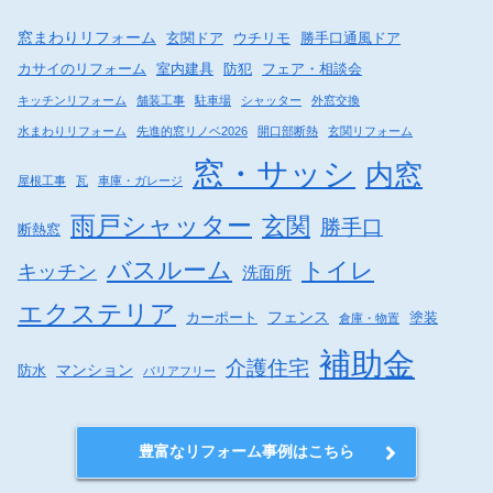
アリモ 玄関ドア Ｄ３０断熱 Ｆ
主様の声－工事がスムーズにいって
０４Ｈ ドライ…
良かったです。…
窓まわりリフォーム
玄関ドア
ウチリモ
勝手口通風ドア
カサイのリフォーム
室内建具
防犯
フェア・相談会
キッチンリフォーム
舗装工事
駐車場
シャッター
外窓交換
水まわりリフォーム
先進的窓リノベ2026
開口部断熱
玄関リフォーム
窓・サッシ
内窓
屋根工事
瓦
車庫・ガレージ
雨戸シャッター
玄関
勝手口
断熱窓
バスルーム
トイレ
キッチン
洗面所
エクステリア
フェンス
カーポート
塗装
倉庫・物置
補助金
介護住宅
マンション
防水
バリアフリー
豊富なリフォーム事例はこちら