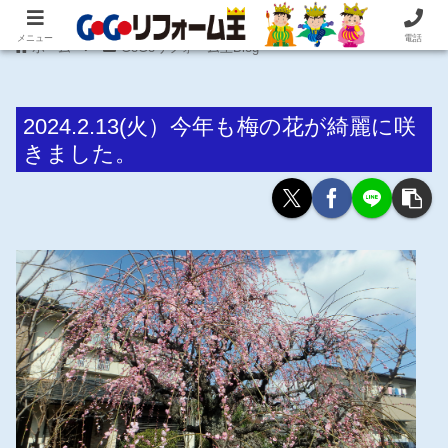
住まいの困ったを即解決！住宅リフォーム専門 株式会社 笠井産業
メニュー
電話
ホーム
GoGoリフォーム王Blog
2024.2.13(火）今年も梅の花が綺麗に咲
きました。