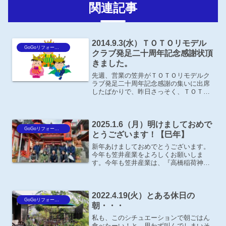
関連記事
2014.9.3(水）ＴＯＴＯリモデル
GoGoリフォーム王Blog
クラブ発足二十周年記念感謝状頂
きました。
先週、営業の笠井がＴＯＴＯリモデルク
ラブ発足二十周年記念感謝の集いに出席
したばかりで、昨日さっそく、ＴＯＴＯ
株式会社の溝上様が「感謝状」を持って
来て下さいました。弊社もＴＯＴＯリモ
デルクラブ在籍10年という事で、さまざ
2025.1.6（月）明けましておめで
まな活動を通してこれか...
GoGoリフォーム王Blog
とうございます！【巳年】
新年あけましておめでとうございます。
今年も笠井産業をよろしくお願いしま
す。今年も笠井産業は、『高橋稲荷神
社』の初詣・安全祈願で仕事初めを迎え
ました。早朝の雨がご祈祷の時だけ晴
れ、今年も良い一年になるよう神様が背
2022.4.19(火）とある休日の
中を押してくれてるようです！高...
GoGoリフォーム王Blog
朝・・・
私も、このシチュエーションで朝ごはん
食べたーい！と、思わず叫んでしまいそ