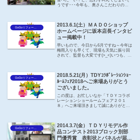
うです･･･今年も、奥さんこだわりのお
庭は花盛りです。たくさん写真を撮って
きてくれました。
2013.6.1(土）ＭＡＤＯショップ
GoGoリフォーム王Blog
ホームページに坂本店長インタビ
ュー掲載中！
早いもので、今日から6月ですね～今年は
梅雨入りも早くて、現場も天気に振り回
されて、監督も大変です(>_<)いつも、弊
社のホームページをご覧になって頂きあ
りがとうございます。実は、先週からＹ
ＫＫ ＡＰのＭＡＤＯショップのホームペ
2018.5.21(月）TDYｺﾗﾎﾞﾚｰｼｮﾝｼｮｰ
ージに「マドカ...
GoGoリフォーム王Blog
ﾙｰﾑﾌｪｱ2018へご来場ありがとう
ございました。
この度は、お忙しいなか「ＴＤＹコラボ
レーションショールームフェア２０１
８」へご来場頂きまして誠にありがとう
ございました。盛況のうちにフェアを終
了する事ができ、これも皆様方のお陰と
深謝致しております。日頃、なかなかシ
2014.3.7(金）ＴＤＹリモデル作
ョールームへ足を運ばない方...
GoGoリフォーム王Blog
品コンテスト2013ブロック別部
門優秀賞 表彰状とパネルが届き