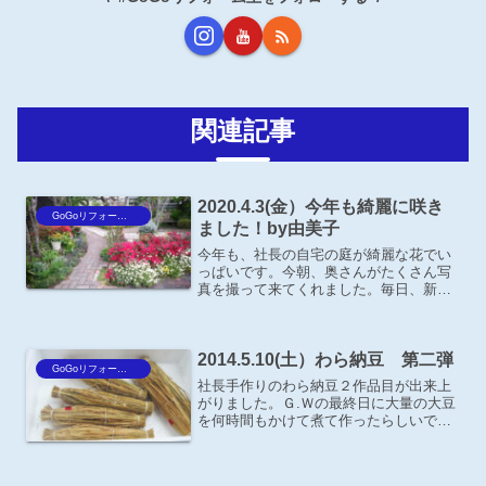
関連記事
2020.4.3(金）今年も綺麗に咲き
GoGoリフォーム王Blog
ました！by由美子
今年も、社長の自宅の庭が綺麗な花でい
っぱいです。今朝、奥さんがたくさん写
真を撮って来てくれました。毎日、新型
コロナウィルスのニュースばかりで気持
ちも暗くなりますが綺麗な花を見れば元
気も出ますね!(^^)!
2014.5.10(土）わら納豆 第二弾
GoGoリフォーム王Blog
社長手作りのわら納豆２作品目が出来上
がりました。Ｇ.Ｗの最終日に大量の大豆
を何時間もかけて煮て作ったらしいで
す。今日、その納豆をもらったので今晩
さっそく食べてみたいと思います＼(^o^)
／感想は後日、ご報告します！