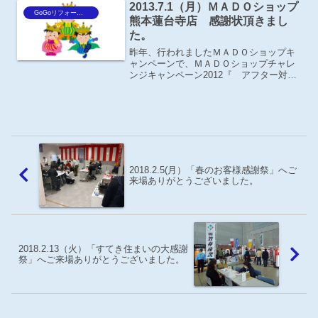
2013.7.1（月）ＭＡＤＯショップ
は、だーれもいない所でこっそり...
GoGoリフォーム王Blog
熊本蓮台寺店 感謝状頂きまし
た。
昨年、行われましたＭＡＤＯショップキ
ャンペーンで、ＭＡＤＯショップチャレ
ンジキャンペーン2012『 アフター対応
力向上部門 全国第4位 』という結果
で、先週ＹＫＫ ＡＰ㈱さんより感謝状を
頂きました。ＭＡＤＯショップのホーム
ページにも、店長イ...
2018.2.5(月）「春のお客様感謝祭」へご
来場ありがとうございました。
2018.2.13（火）「すてき住まいの大感謝
祭」へご来場ありがとうございました。