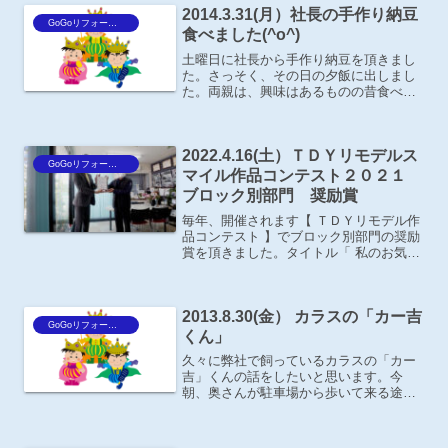
2014.3.31(月）社長の手作り納豆
GoGoリフォーム王Blog
食べました(^o^)
土曜日に社長から手作り納豆を頂きまし
た。さっそく、その日の夕飯に出しまし
た。両親は、興味はあるものの昔食べた
納豆の思い出があるのか？あまり食べた
くなさそうな感じで･･･母は特に「よか
～いらん」と拒絶していましたが、私と
2022.4.16(土）ＴＤＹリモデルス
父が「あっ！美味しい」...
GoGoリフォーム王Blog
マイル作品コンテスト２０２１
ブロック別部門 奨励賞
毎年、開催されます【 ＴＤＹリモデル作
品コンテスト 】でブロック別部門の奨励
賞を頂きました。タイトル「 私のお気に
入り！ 」奥様念願のテラス囲いと、外壁
を大好きな色を使って塗装したＹ様邸の
現場です。昨日、ＹＫＫ ＡＰ(株)住宅
2013.8.30(金） カラスの「カー吉
九州エクステ...
GoGoリフォーム王Blog
くん」
久々に弊社で飼っているカラスの「カー
吉」くんの話をしたいと思います。今
朝、奥さんが駐車場から歩いて来る途中
で、カラスの「カー吉」くんに「おい
っ！」と言ったら、「オイッ！」と返事
をしたそうです。いつものカー吉くん