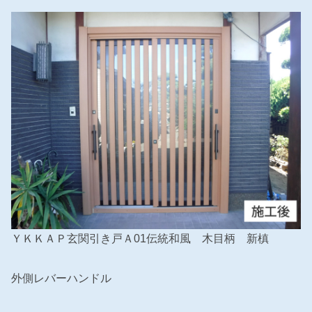
ＹＫＫＡＰ玄関引き戸Ａ01伝統和風 木目柄 新槙
外側レバーハンドル