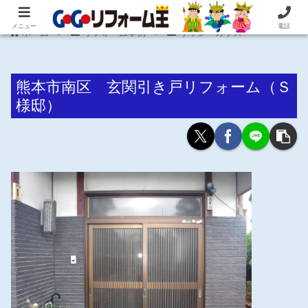
住まいの困ったを即解決！住宅リフォーム専門 株式会社 笠井産業
メニュー
電話
ホーム
リフォーム事例
サッシ・ガラス
熊本市南区 玄関引き戸リフォーム（Ｓ
様邸）