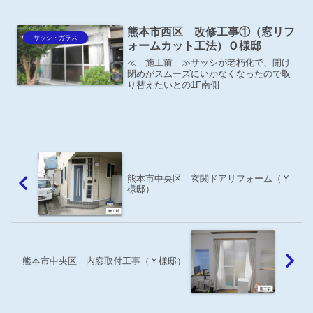
先進的窓リノベ2024事業補助金申請しま
した。（1階／リビング） ≪ 施工後
熊本市西区 改修工事①（窓リフ
≫ －お施主様の声...
サッシ・ガラス
ォームカット工法）Ｏ様邸
≪ 施工前 ≫サッシが老朽化で、開け
閉めがスムーズにいかなくなったので取
り替えたいとの1F南側
熊本市中央区 玄関ドアリフォーム（Ｙ
様邸）
熊本市中央区 内窓取付工事（Ｙ様邸）