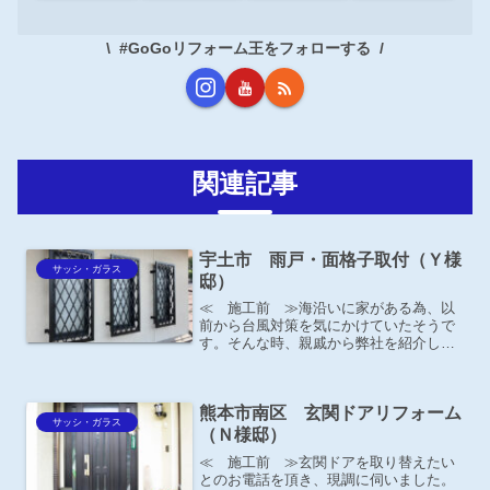
#GoGoリフォーム王をフォローする
関連記事
宇土市 雨戸・面格子取付（Ｙ様
サッシ・ガラス
邸）
≪ 施工前 ≫海沿いに家がある為、以
前から台風対策を気にかけていたそうで
す。そんな時、親戚から弊社を紹介して
もらったとの事。←（写真）施工後 クロ
ス格子 ブラック色（W460×H1000）3ｾ
ｯﾄ
熊本市南区 玄関ドアリフォーム
サッシ・ガラス
（Ｎ様邸）
≪ 施工前 ≫玄関ドアを取り替えたい
とのお電話を頂き、現調に伺いました。