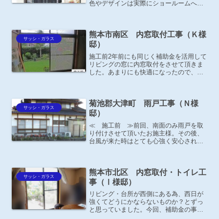
色やデザインは実際にショールームへ行
って決めて頂きました。同時に浴室の出
窓に内窓を取り付けました。
熊本市南区 内窓取付工事（Ｋ様
サッシ・ガラス
邸）
施工前2年前にも同じく補助金を活用して
リビングの窓に内窓取付をさせて頂きま
した。あまりにも快適になったので、今
回の補助金で気になっている窓にも内窓
を取り付けたいとの事。 （１階／南和
室）窓が大きい為、夏場はとても暑い。
菊池郡大津町 雨戸工事（Ｎ様
隣のリビングとの差が激...
サッシ・ガラス
邸）
≪ 施工前 ≫前回、南面のみ雨戸を取
り付けさせて頂いたお施主様。その後、
台風が来た時はとても心強く安心された
そうです。今回は残りの窓にも雨戸を取
付てほしいとのご依頼がありました。
👆北側
熊本市北区 内窓取付・トイレ工
サッシ・ガラス
事（Ⅰ様邸）
リビング・台所が西側にある為、西日が
強くてどうにかならないものか？とずっ
と思っていました。今回、補助金の事も
あり頼んでみる事にしました。との事！