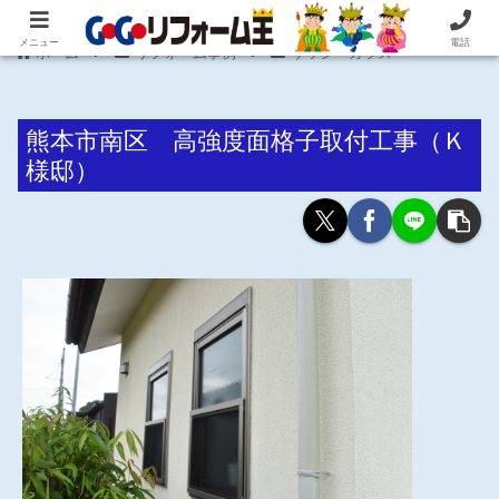
住まいの困ったを即解決！住宅リフォーム専門 株式会社 笠井産業
メニュー
電話
ホーム
リフォーム事例
サッシ・ガラス
熊本市南区 高強度面格子取付工事（Ｋ
様邸）