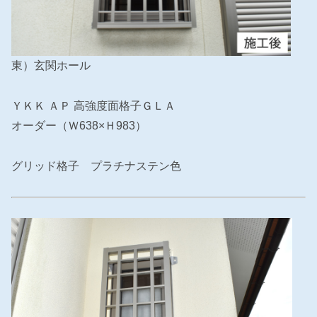
東）玄関ホール
ＹＫＫ ＡＰ 高強度面格子ＧＬＡ
オーダー（Ｗ638×Ｈ983）
グリッド格子 プラチナステン色