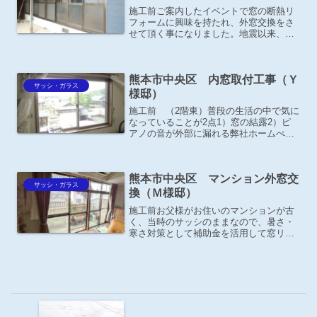
施工前ご案内したイベントで窓の断熱リ
フォームに興味を持たれ、外窓交換をさ
せて頂く事になりました。地震以来、縁
側の窓の一部が開閉困難になり、とりあ
えずほかの窓は開くのでそのままにして
いたそうです。【先進的窓リノベ2025補
熊本市中央区 内窓取付工事（Ｙ
助金申請】施工後－お...
サッシ・ガラス
様邸）
施工前 （2階東）普段の生活の中で気に
なっていることが2点1）窓の結露2）ピ
アノの音が外部に漏れる弊社ホームぺー
ジよりお問い合わせ頂きました。施工
後 （2階東）YKK APマドリモ プラマ
ードＵ 引違い窓 2枚建 ミディアムオ
熊本市中央区 マンション外窓交
ーク（W165...
サッシ・ガラス
換（Ｍ様邸）
施工前お父様がお住いのマンションが古
く、当時のサッシのままなので、暑さ・
寒さ対策として補助金を活用して窓リフ
ォームをしたいと、息子さんよりご相談
がありました。施工後－お施主様の声－
窓枠の色をホワイトにしたので、室内が
とても明るくなりました。...