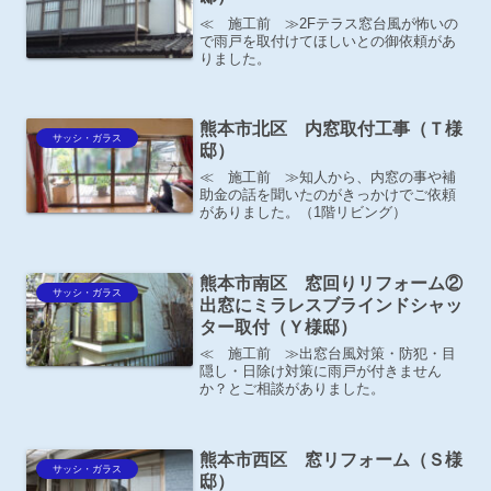
≪ 施工前 ≫2Fテラス窓台風が怖いの
で雨戸を取付けてほしいとの御依頼があ
りました。
熊本市北区 内窓取付工事（Ｔ様
サッシ・ガラス
邸）
≪ 施工前 ≫知人から、内窓の事や補
助金の話を聞いたのがきっかけでご依頼
がありました。（1階リビング）
熊本市南区 窓回りリフォーム②
サッシ・ガラス
出窓にミラレスブラインドシャッ
ター取付（Ｙ様邸）
≪ 施工前 ≫出窓台風対策・防犯・目
隠し・日除け対策に雨戸が付きません
か？とご相談がありました。
熊本市西区 窓リフォーム（Ｓ様
サッシ・ガラス
邸）