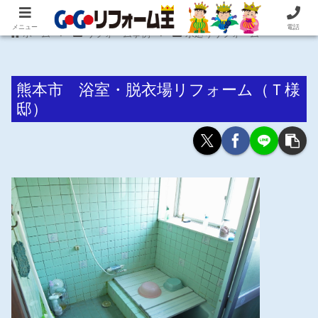
住まいの困ったを即解決！住宅リフォーム専門 株式会社 笠井産業
メニュー
電話
ホーム
リフォーム事例
水廻りリフォーム
熊本市 浴室・脱衣場リフォーム（Ｔ様
邸）