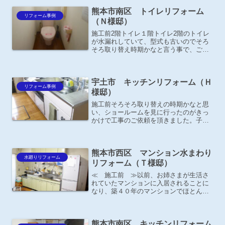
り払ってスッキリしたいとの事。※その
熊本市南区 トイレリフォーム
他施工事例 浴室出入口...
リフォーム事例
（Ｎ様邸）
施工前2階トイレ１階トイレ2階のトイレ
が水漏れしていて、型式も古いのでそろ
そろ取り替え時期かなと言う事で、ご相
談がありました。どうせ取り替えるな
ら、1階のトイレがまだ新しいので2階に
移設して1階のトイレを新しく取り替える
宇土市 キッチンリフォーム（Ｈ
ご提案をさせて頂きま...
リフォーム事例
様邸）
施工前そろそろ取り替えの時期かなと思
い、ショールームを見に行ったのがきっ
かけで工事のご依頼を頂きました。子育
てエコホーム支援事業補助金対象
\53,000-施工後－お施主様の声－丁寧な
工事をしてもらって喜んでおります。タ
熊本市西区 マンション水まわり
カラスタンダード【トレ...
水廻りリフォーム
リフォーム（Ｔ様邸）
≪ 施工前 ≫以前、お姉さまが生活さ
れていたマンションに入居されることに
なり、築４０年のマンションでほとんど
が当時のままの状態でした。もっと快適
に暮らせないかという思いで、ご相談が
ありました。
熊本市南区 キッチンリフォーム