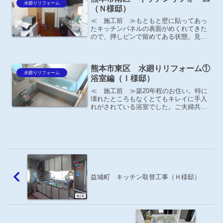
水廻りリフォーム
（Ｎ様邸）
≪ 施工前 ≫もともと壁に貼ってあっ
たキッチンパネルの表面がめくれてきた
ので、押しピンで留めてある状態。見た
目もよくないし、以前から奥様がキッチ
ンリフォーム考えていらしたので、今回
思い切って取り替える事にしました。
熊本市東区 水廻りリフォーム①
水廻りリフォーム
浴室編（Ⅰ様邸）
≪ 施工前 ≫築20年程のお住い。特に
壊れたところもなくとてもキレイに手入
れがされている浴室でした。ご夫婦共に
元気なうちに水廻りのリフォームをして
おきたいとのご要望で、ご夫婦で何度も
ショールームへ足を運ばれ、最新式のユ
ニットバスへリフォーム...
益城町 キッチン取替工事（Ｈ様邸）