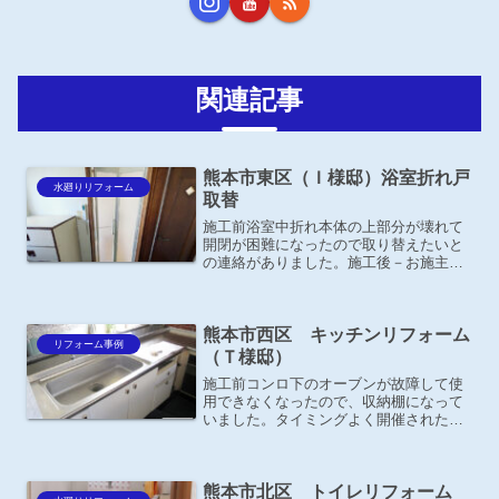
関連記事
熊本市東区（Ｉ様邸）浴室折れ戸
水廻りリフォーム
取替
施工前浴室中折れ本体の上部分が壊れて
開閉が困難になったので取り替えたいと
の連絡がありました。施工後－お施主様
の声－ 開閉もスムーズになり、キレイ
になって良かったです。ＹＫＫ ＡＰドア
リモ 浴室ドア 折れ戸 内付枠（カバ
熊本市西区 キッチンリフォーム
ー枠）シルキーホワイト...
リフォーム事例
（Ｔ様邸）
施工前コンロ下のオーブンが故障して使
用できなくなったので、収納棚になって
いました。タイミングよく開催された水
まわりの相談会へご招待し、ショールー
ムで収納が充実した最新のキッチンを気
に入って頂きリフォームする事になりま
熊本市北区 トイレリフォーム
した。施工後－お施主様の...