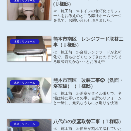
水廻りリフォーム
(Ｕ様邸）
≪ 施工前 ≫トイレの老朽化でリフォ
ームをお考えのところ弊社ホームページ
を見て、お問い合わせ頂きました。
熊本市南区 レンジフード取替工
水廻りリフォーム
事（Ｕ様邸）
≪ 施工前 ≫台所レンジフードが老朽
化で、音もひどくなってきたのでそろそ
ろ取替時期かな･･･とお考え中
熊本市西区 改装工事②（洗面・
水廻りリフォーム
浴室編）（Ⅰ様邸）
≪ 施工前 ≫浴室がタイル張りで、冬
場は特に寒いとの事。台所のリフォーム
と一緒に、元気なうちに水廻りを快適に
したいという事で、浴室のリフォームも
一緒にさせて頂きました。
八代市の便器取替工事（Ｔ様邸）
水廻りリフォーム
≪ 施工前 ≫便座が割れて壊れていた