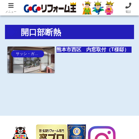
住まいの困ったを即解決！住宅リフォーム専門 株式会社 笠井産業
メニュー
電話
開口部断熱
熊本市西区 内窓取付（T様邸）
サッシ・ガラス