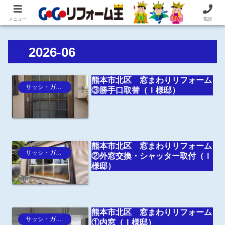
住まいの困ったを即解決！住宅リフォーム専門 株式会社 笠井産業
メニュー
電話
2026-06
熊本市北区 窓まわりリフォーム
サッシ・ガラス
③勝手口取替（Ｉ様邸）
熊本市北区 窓まわりリフォーム
サッシ・ガラス
②外窓交換・シャッター取付（Ｉ
様邸）
熊本市北区 窓まわりリフォーム
サッシ・ガラス
①内窓（Ｉ様邸）