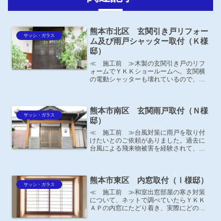
熊本市北区 玄関引き戸リフォー
サッシ・ガラス
ム及び雨戸シャッター取付（Ｋ様
邸）
≪ 施工前 ≫木製の玄関引き戸のリフ
ォームでＹＫＫショールームへ。玄関横
の電動シャッターも壊れているので、取
り替えをしたいとの事。
熊本市南区 玄関雨戸取付（Ｎ様
サッシ・ガラス
邸）
≪ 施工前 ≫台風対策に雨戸を取り付
けたいとのご依頼がありました。過去に
台風による飛来物被害を経験されて、い
ざという時に備えておきたいとの事。雨
戸シャッターと戸袋式雨戸の2通りご提案
しましたが、弊社が施工した玄関に戸袋
熊本市東区 内窓取付（Ⅰ様邸）
式雨戸を取り付けてある...
サッシ・ガラス
≪ 施工前 ≫和室出窓部屋の寒さ対策
について、ネットで調べていたらＹＫＫ
ＡＰの内窓にたどり着き、実際にどのよ
うな商品なのかショールームにも足を運