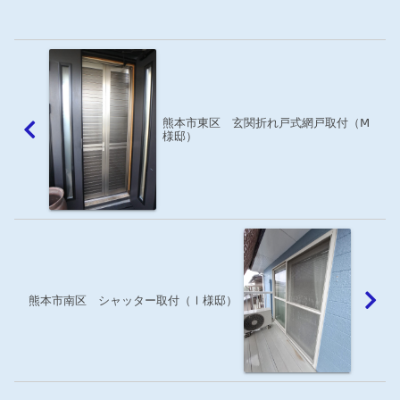
ＫＫショールームで多機能ルーバーを見
て、取付けのご依頼を頂き...
熊本市東区 玄関折れ戸式網戸取付（Ⅿ
様邸）
熊本市南区 シャッター取付（Ⅰ様邸）