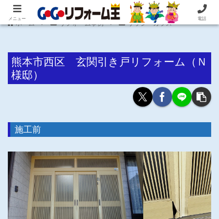
住まいの困ったを即解決！住宅リフォーム専門 株式会社 笠井産業
メニュー
電話
ホーム
リフォーム事例
サッシ・ガラス
熊本市西区 玄関引き戸リフォーム（Ｎ
様邸）
施工前