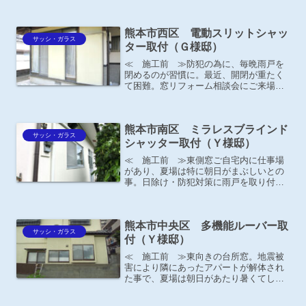
ばれました。
熊本市西区 電動スリットシャッ
サッシ・ガラス
ター取付（Ｇ様邸）
≪ 施工前 ≫防犯の為に、毎晩雨戸を
閉めるのが習慣に。最近、開閉が重たく
て困難。窓リフォーム相談会にご来場頂
きました。
熊本市南区 ミラレスブラインド
サッシ・ガラス
シャッター取付（Ｙ様邸）
≪ 施工前 ≫東側窓ご自宅内に仕事場
があり、夏場は特に朝日がまぶしいとの
事。日除け・防犯対策に雨戸を取り付け
ることにしました。
熊本市中央区 多機能ルーバー取
サッシ・ガラス
付（Ｙ様邸）
≪ 施工前 ≫東向きの台所窓。地震被
害により隣にあったアパートが解体され
た事で、夏場は朝日があたり暑くてしょ
うがないとの事。朝から台所に立ってい
られない！と、大変お困りのご様子。Ｙ