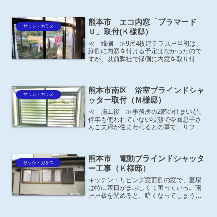
た。シャッターもご提案させて頂きまし
たが面格子の方が良いとの事。
熊本市 エコ内窓「プラマード
サッシ・ガラス
Ｕ」取付(Ｋ様邸）
≪ 縁側 ≫9尺4枚建テラス戸当初は、
縁側に内窓を付ける予定はなかったので
すが、以前弊社で縁側に内窓を取り付け
たお施主様の家を、見学に行かれた事が
きっかけで、縁側にも内窓を付けたいと
思われたそうです。
熊本市南区 浴室ブラインドシャ
サッシ・ガラス
ッター取付（Ｍ様邸）
≪ 施工後 ≫事務所の2階の住まいが、
何年も使われていない状態で今回息子さ
んご夫婦が住まわれるとの事で、リフォ
ームのご依頼がありました。浴室窓が、
川沿いの道路と同じ高さになるので目隠
しを取り付けたいとのご相談があり目隠
熊本市 電動ブラインドシャッタ
し、台風対策にミラレス...
サッシ・ガラス
ー工事（Ｋ様邸）
キッチン・リビング窓西側の窓で、夏場
は特に西日がまぶしくて困っている。雨
戸戸板を閉めると、暗くなってしまうの
で・・・以前、テントの取付を相談した
ら、雨戸が使えなくなるとの事で断念さ