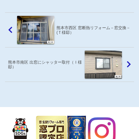
れたそうです。
熊本市西区 窓断熱リフォーム－窓交換－
(Ｔ様邸）
熊本市南区 出窓にシャッター取付（Ｉ様
邸）