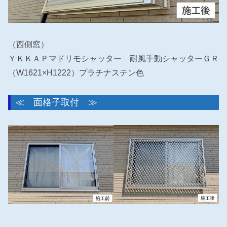
（西側窓）
ＹＫＫＡＰマドリモシャッター 耐風手動シャッターＧＲ
（W1621×H1222）プラチナステン色
≪ 面格子取付 ≫