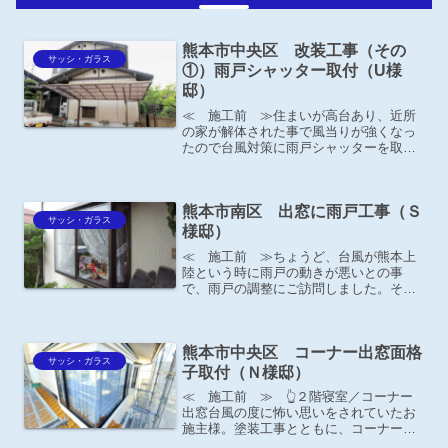
熊本市中央区 改装工事（その
サッシ・ガラス
①）雨戸シャッター取付（U様
邸）
≪ 施工前 ≫住まいが高台あり、近所
の家が解体された事で風当りが強くなっ
たので台風対策に雨戸シャッターを取り
付けたいとのご依頼がありました。同時
に玄関リフォーム・水回りリフォームも
させて頂きました。
熊本市南区 出窓に雨戸工事（Ｓ
サッシ・ガラス
様邸）
≪ 施工前 ≫ちょうど、台風が熊本上
陸という時に雨戸の動きが悪いとの事
で、雨戸の調整にご訪問しました。その
際に、玄関先の出窓にも雨戸を付けたら
どうですか？とおすすめしたところ、以
前よその業者さんに雨戸を相談したら、
熊本市中央区 コーナー出窓面格
「ここには雨戸は付けられな...
サッシ・ガラス
子取付（Ｎ様邸）
≪ 施工前 ≫ 👆２階寝室／コーナー
出窓台風の度に怖い思いをされていたお
施主様。塗装工事とともに、コーナー出
窓の台風対策としてご相談がありまし