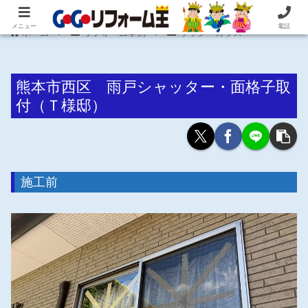
住まいの困ったを即解決！住宅リフォーム専門 株式会社 笠井産業
メニュー
電話
ホーム
リフォーム事例
サッシ・ガラス
熊本市西区 雨戸シャッター・面格子取
付（Ｔ様邸）
施工前