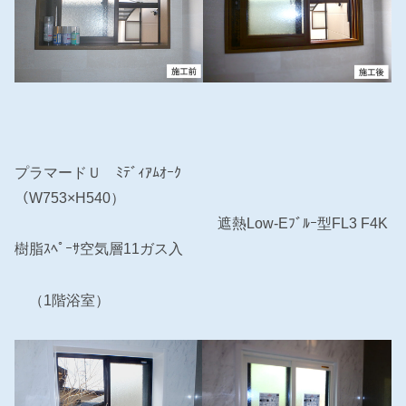
プラマードＵ ﾐﾃﾞｨｱﾑｵｰｸ
（W753×H540）
遮熱Low-Eﾌﾞﾙｰ型FL3 F4K
樹脂ｽﾍﾟｰｻ空気層11ガス入
（1階浴室）