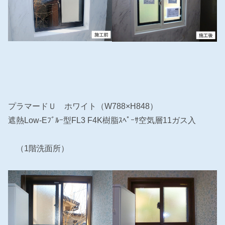
プラマードＵ ホワイト（W788×H848）
遮熱Low-Eﾌﾞﾙｰ型FL3 F4K樹脂ｽﾍﾟｰｻ空気層11ガス入
（1階洗面所）