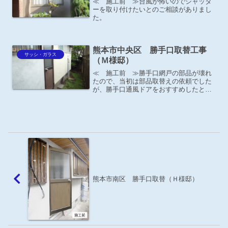
≪ 施工前 ≫台風が怖いのでシャッタ
ーを取り付けたいとのご相談がありまし
た。
熊本市中央区 勝手口取替工事
サッシ・ガラス
（Ｍ様邸）
≪ 施工前 ≫勝手口網戸の部品が壊れ
たので、当初は部品取替えの依頼でした
が、勝手口通風ドアをおすすめしたとこ
ろ、大変気に入って頂き、取り替える事
になりました。
熊本市南区 勝手口取替（Ｈ様邸）