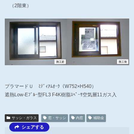
（2階東）
プラマードＵ ﾐﾃﾞｨｱﾑｵｰｸ（W752×H540）
遮熱Low-Eﾌﾞﾙｰ型FL3 F4K樹脂ｽﾍﾟｰｻ空気層11ガス入
サッシ・ガラス
窓・サッシ
内窓
補助金
シェアする