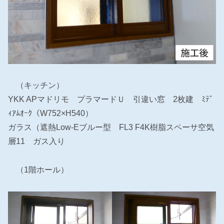
（キッチン）
YKK APマドリモ プラマードＵ 引違い窓 2枚建 ﾐﾃﾞ
ｨｱﾑｵｰｸ（W752×H540）
ガラス（遮熱Low-Eブルー型 FL3 F4K樹脂スペーサ空気
層11 ガス入り
（1階ホール）