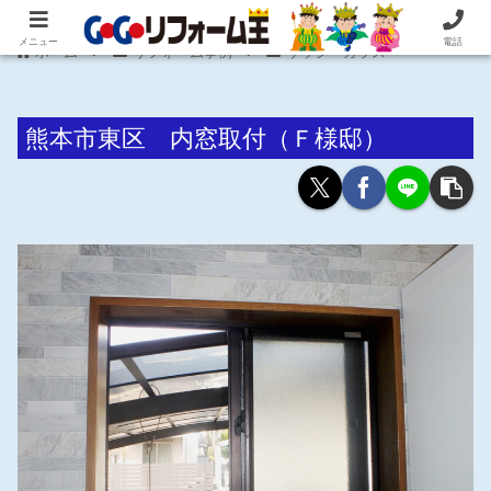
住まいの困ったを即解決！住宅リフォーム専門 株式会社 笠井産業
メニュー
電話
ホーム
リフォーム事例
サッシ・ガラス
熊本市東区 内窓取付（Ｆ様邸）