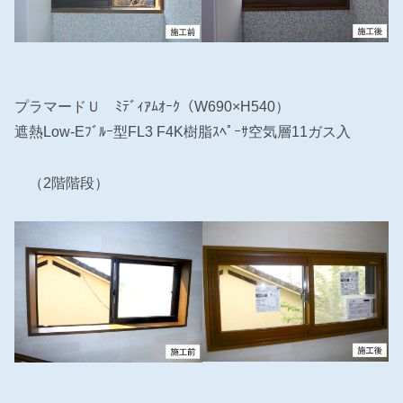
プラマードＵ ﾐﾃﾞｨｱﾑｵｰｸ（W690×H540）
遮熱Low-Eﾌﾞﾙｰ型FL3 F4K樹脂ｽﾍﾟｰｻ空気層11ガス入
（2階階段）