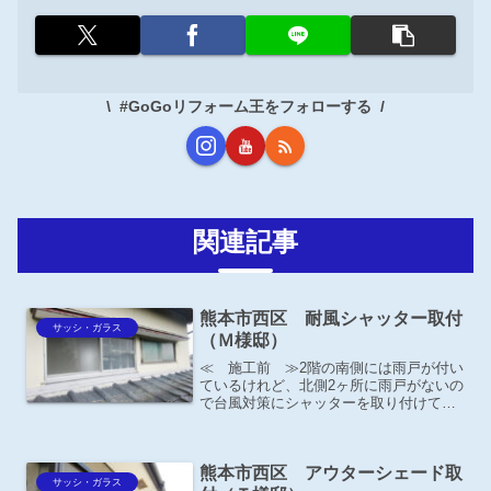
#GoGoリフォーム王をフォローする
関連記事
熊本市西区 耐風シャッター取付
サッシ・ガラス
（Ｍ様邸）
≪ 施工前 ≫2階の南側には雨戸が付い
ているけれど、北側2ヶ所に雨戸がないの
で台風対策にシャッターを取り付けてほ
しいとの事。
熊本市西区 アウターシェード取
サッシ・ガラス