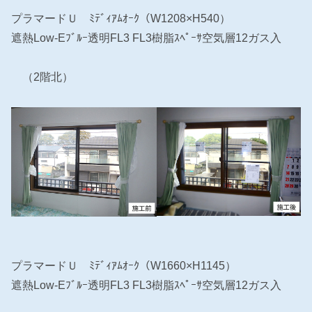
プラマードＵ ﾐﾃﾞｨｱﾑｵｰｸ（W1208×H540）
遮熱Low-Eﾌﾞﾙｰ透明FL3 FL3樹脂ｽﾍﾟｰｻ空気層12ガス入
（2階北）
プラマードＵ ﾐﾃﾞｨｱﾑｵｰｸ（W1660×H1145）
遮熱Low-Eﾌﾞﾙｰ透明FL3 FL3樹脂ｽﾍﾟｰｻ空気層12ガス入