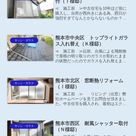
付（Ｔ様邸）
≪ 施工前 ≫中古住宅を10年ほど前に
購入し、台所が西向きにある為、西日が
強烈すぎてなんとかならないものか？と
以前から思っていました。 ≪ 施工後
≫－お施主様の声－「そういうお客様の
ニーズにお応えするために、ピッタリの
熊本市中央区 トップライトガラ
商品があります！」と...
サッシ・ガラス
ス入れ替え（Ｋ様邸）
≪ 施工前 ≫以前、台風による飛散物
で屋根の明り取りのガラスが割れたまま
の状態だったのでガラスを入れ替えまし
た。ガラスを外してあるので、ブルーシ
ートを被せた状態。昼間でも電気を付け
ないと真っ暗。
熊本市北区 窓断熱リフォーム
サッシ・ガラス
（Ⅰ様邸）
≪ 施工前 ≫ リビング（出窓）弊
社ホームページを見てお問合せ頂きまし
た。中古住宅を購入され、最初はエクス
テリア工事と勝手口取替のお見積り依頼
がありました。補助金のご提案で、窓リ
フォームもさせて頂きました。≪ 施工
熊本市西区 耐風シャッター取付
後 ≫－お施主様の声－き...
サッシ・ガラス
（Ｎ様邸）