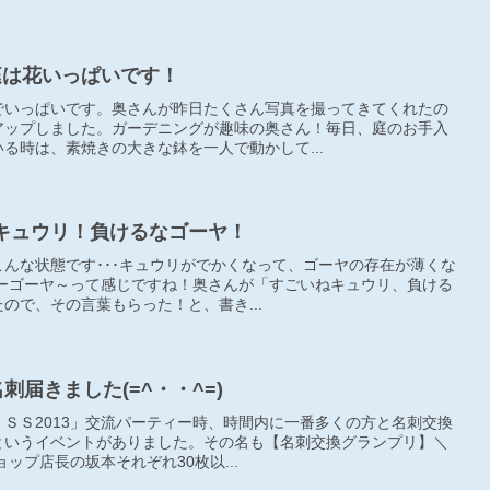
年も庭は花いっぱいです！
でいっぱいです。奥さんが昨日たくさん写真を撮ってきてくれたの
アップしました。ガーデニングが趣味の奥さん！毎日、庭のお手入
る時は、素焼きの大きな鉢を一人で動かして...
ごいねキュウリ！負けるなゴーヤ！
んな状態です･･･キュウリがでかくなって、ゴーヤの存在が薄くな
レーゴーヤ～って感じですね！奥さんが「すごいねキュウリ、負ける
ので、その言葉もらった！と、書き...
名刺届きました(=^・・^=)
ＳＳ2013」交流パーティー時、時間内に一番多くの方と名刺交換
というイベントがありました。その名も【名刺交換グランプリ】＼
ョップ店長の坂本それぞれ30枚以...