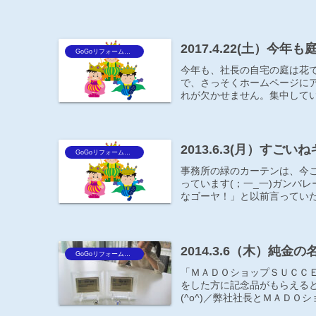
2017.4.22(土）今
GoGoリフォーム王Blog
今年も、社長の自宅の庭は花
で、さっそくホームページに
れが欠かせません。集中してい
2013.6.3(月）す
GoGoリフォーム王Blog
事務所の緑のカーテンは、今こ
っています(；一_一)ガンバ
なゴーヤ！」と以前言っていた
2014.3.6（木）純金の
GoGoリフォーム王Blog
「ＭＡＤＯショップＳＵＣＣＥ
をした方に記念品がもらえる
(^o^)／弊社社長とＭＡＤＯシ