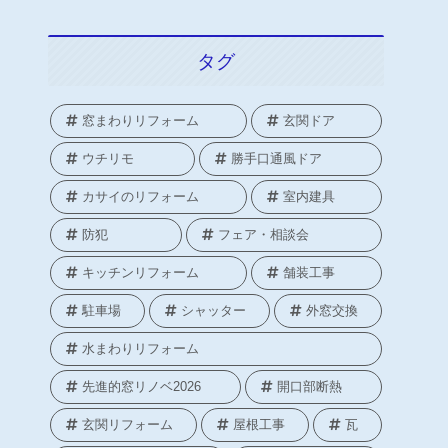
タグ
窓まわりリフォーム
玄関ドア
ウチリモ
勝手口通風ドア
カサイのリフォーム
室内建具
防犯
フェア・相談会
キッチンリフォーム
舗装工事
駐車場
シャッター
外窓交換
水まわりリフォーム
先進的窓リノベ2026
開口部断熱
玄関リフォーム
屋根工事
瓦