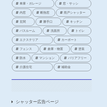
車庫・ガレージ
窓・サッシ
内窓
断熱窓
雨戸シャッター
玄関
勝手口
キッチン
バスルーム
洗面所
トイレ
エクステリア
カーポート
フェンス
倉庫・物置
塗装
防水
マンション
バリアフリー
介護住宅
補助金
シャッター広告ページ