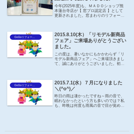
今年(2025年度)も、ＭＡＤＯショップ熊
本蓮台寺店が【 窓プロ認定店 】として
更新されました。窓まわりのリフォーム
で少しでも暮らしを快適にするご提案が
出来るよう努力してまいります。窓まわ
りの事はもちろんの事、住まいの事でお
2015.8.10(木）「リモデル新商品
困りの事がござい...
GoGoリフォーム王Blog
フェア」ご来場ありがとうござい
ました。
この度は、暑いなかにもかかわらず「リ
モデル新商品フェア」へご来場頂きまし
て、誠にありがとうございました。初日
のマジックショーは「本当に凄かった！
目の前で見ても分からなかった！」と営
業の坂本が言ってました。私も見て見た
2015.7.1(水）７月になりました
かったです･･･ショール...
GoGoリフォーム王Blog
＼(^o^)／
昨日の雨は凄かったですね～雨の音で、
眠れなかったという方も多いのでは？私
も、昨晩は何度も雨風の音で目が覚めま
した。今朝は「雨漏れしてるので見に来
て下さい。」とのお電話が何件もありま
した。普通の雨では、雨漏れしなくて
も、昨日のように風が強かっ...