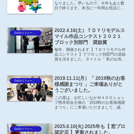
なりました。早いもので、今年もあと数
日で終ります。本当に一年間お世話にな
りました。来年も、よろしくお願いいた
します。※1月7日（月）より通常営業い
たします。
2022.4.16(土）ＴＤＹリモデルス
GoGoリフォーム王Blog
マイル作品コンテスト２０２１
ブロック別部門 奨励賞
毎年、開催されます【 ＴＤＹリモデル作
品コンテスト 】でブロック別部門の奨励
賞を頂きました。タイトル「 私のお気に
入り！ 」奥様念願のテラス囲いと、外壁
を大好きな色を使って塗装したＹ様邸の
現場です。昨日、ＹＫＫ ＡＰ(株)住宅
2019.11.11(月）「 2019秋のお客
九州エクステ...
GoGoリフォーム王Blog
様感謝まつり 」ご来場ありがと
うございました。
この度は、お忙しいなかＭＡＤＯショッ
プ熊本部会主催の「2019秋のお客様感謝
まつり」にご来場いただきまして、誠に
ありがとうございました。ＭＡＤＯショ
ップによる合同イベントは、今回初めて
の事で不慣れな点もございましたがお陰
2025.6.10(火) 2025年も【 窓プロ
様で、たくさんの方に...
GoGoリフォーム王Blog
認定店 】更新されました。