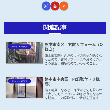
関連記事
熊本市南区 玄関リフォーム（O
サッシ・ガラス
様邸）
施工前玄関引き戸のカギの調子が悪くな
ったので、玄関リフォームをお考えのと
ころ最近、物騒なのでいっそのこと、防
犯・防災面を考えて引違いからドアへ取
り替えたいとの事。施工後－お施主様の
声－よその家みたい！自分の家にはもっ
熊本市中央区 内窓取付（Ｕ様
たいないくらい立派な玄関...
サッシ・ガラス
邸）
施工前夏になると、部屋がとても暑いの
で少しでもエアコンの効きが良くなるの
を期待して内窓取付のご依頼を頂きまし
た。（2階窓①）施工後 －お施主様の声
－梅雨も明け、これから夏本番なので快
適に過ごせそうです。 （2階窓①）