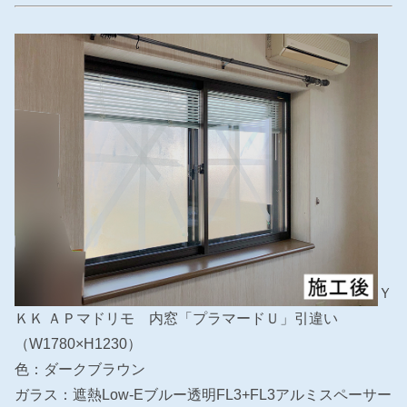
Ｙ
ＫＫ ＡＰマドリモ 内窓「プラマードＵ」引違い
（W1780×H1230）
色：ダークブラウン
ガラス：遮熱Low-Eブルー透明FL3+FL3アルミスペーサー