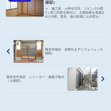
様邸）
≪ 施工前 ≫昨年12月、リビングの窓
2ヶ所に内窓を取付け、大変効果を実感さ
れたK様。是非、他の部屋にも内窓を取
付たいとのご要望がありました。1F和室
内障子が付いているので昼間でも暗く、
夜はとても寒いとの事。
熊本市南区 玄関引き戸リフォーム（Ｏ
様邸）
熊本市中央区 シャッター・面格子取付
（Ｓ様邸）