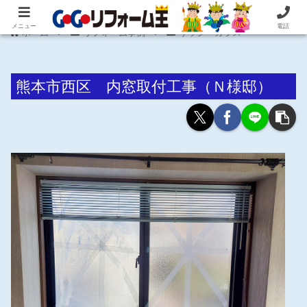
住まいの困ったを即解決！住宅リフォーム専門 株式会社 笠井産業
メニュー
電話
ホーム
リフォーム事例
サッシ・ガラス
熊本市西区 内窓取付工事（Ｎ様邸）