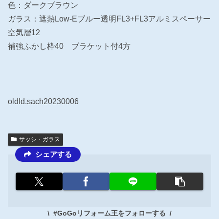
色：ダークブラウン
ガラス：遮熱Low-Eブルー透明FL3+FL3アルミスペーサー
空気層12
補強ふかし枠40 ブラケット付4方
oldId.sach20230006
サッシ・ガラス
シェアする
#GoGoリフォーム王をフォローする