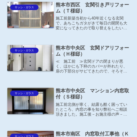
熊本市西区 玄関引き戸リフォー
YKK APマドリモ プ...
サッシ・ガラス
ム（Ｔ様邸）
施工前新築当初から40年近くなる玄関
で、あちこちガタがきて毎日の開閉も大
変になってきたので取り替えをしたいと
ご相談がありました。もともと網戸レー
ルがなかったので、後付けの中折れ網戸
を取り付けていました。施工後－お施主
熊本市中央区 玄関ドアリフォー
様の声－防犯面に配慮して...
サッシ・ガラス
ム（Ｈ様邸）
≪ 施工前 ≫玄関ドアの閉まりが悪
く、ほかにも下枠のカバーが外れたり、
扉の下部分がサビてきたので、そろそろ
取り替えをお考え。ＹＫＫのショールー
ムにも行かれたそうです。
熊本市中央区 マンション内窓取
サッシ・ガラス
付（Ｓ様邸）
施工前北側が寒く、結露も酷く困ってい
たところ、内窓の事を知り弊社へご相談
頂きました。施工後－お施主様の声－内
窓を取り付けたところが、ちょうどマン
ションの通路側に面していたのですが、
話し声も聞こえなくなり驚きました。こ
熊本市南区 内窓取付工事他（Ｋ
れから結露・寒さ対策の効...
サッシ・ガラス