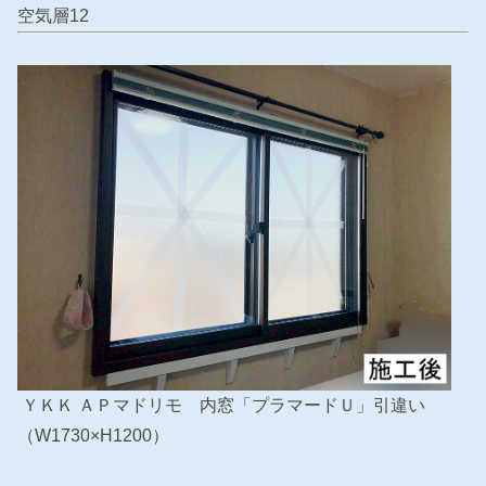
空気層12
ＹＫＫ ＡＰマドリモ 内窓「プラマードＵ」引違い
（W1730×H1200）