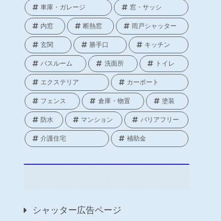
車庫・ガレージ
窓・サッシ
内窓
断熱窓
雨戸シャッター
玄関
勝手口
キッチン
バスルーム
洗面所
トイレ
エクステリア
カーポート
フェンス
倉庫・物置
塗装
防水
マンション
バリアフリー
介護住宅
補助金
シャッター広告ページ