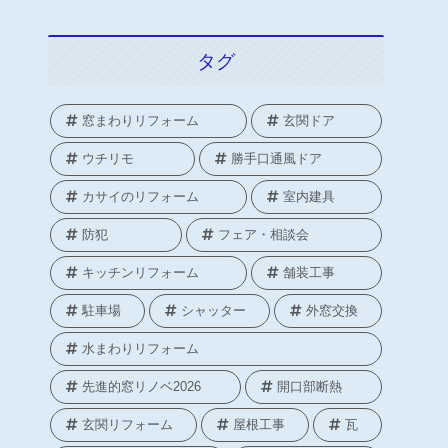
タグ
窓まわりリフォーム
玄関ドア
ウチリモ
勝手口通風ドア
カサイのリフォーム
室内建具
防犯
フェア・相談会
キッチンリフォーム
舗装工事
駐車場
シャッター
外窓交換
水まわりリフォーム
先進的窓リノベ2026
開口部断熱
玄関リフォーム
屋根工事
瓦