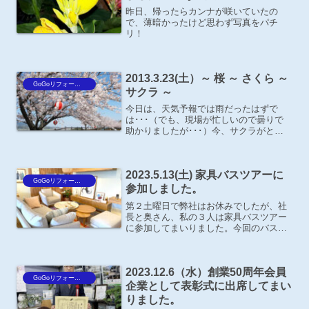
昨日、帰ったらカンナが咲いていたの
で、薄暗かったけど思わず写真をパチ
リ！
2013.3.23(土）～ 桜 ～ さくら ～
GoGoリフォーム王Blog
サクラ ～
今日は、天気予報では雨だったはずで
は･･･（でも、現場が忙しいので曇りで
助かりましたが･･･）今、サクラがとて
も綺麗ですね～私も通勤途中に、たくさ
んのサクラの木があるので癒されていま
す。今日も、花見をしている方も多いの
2023.5.13(土) 家具バスツアーに
ではないでしょうか？先...
GoGoリフォーム王Blog
参加しました。
第２土曜日で弊社はお休みでしたが、社
長と奥さん、私の３人は家具バスツアー
に参加してまいりました。今回のバスツ
アーは住宅資材の総合商社(株)トーソー
さんからのご案内で、今後も月１回のペ
ースで開催されるそうです。今回のスケ
2023.12.6（水）創業50周年会員
ジュールは 高野木工～...
GoGoリフォーム王Blog
企業として表彰式に出席してまい
りました。