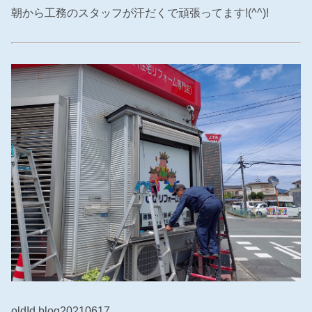
朝から工務のスタッフが汗だくで頑張ってます!(^^)!
oldId.blog20210617