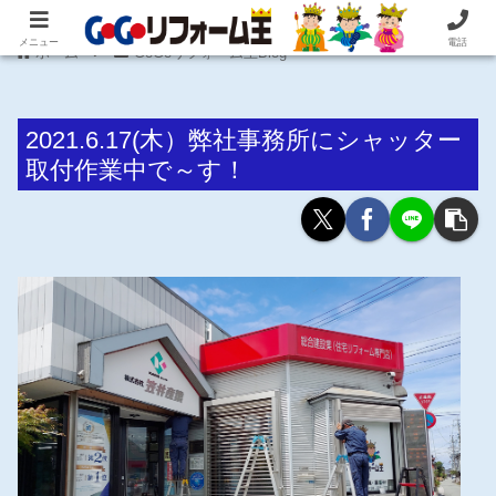
住まいの困ったを即解決！住宅リフォーム専門 株式会社 笠井産業
メニュー
電話
ホーム
GoGoリフォーム王Blog
2021.6.17(木）弊社事務所にシャッター
取付作業中で～す！