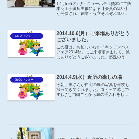
12月5日(火) ザ・ニューホテル熊本にて熊
本商工会議所主催による【会員の集い】
が開催され、創業・設立それぞれ100周
年と50周年会員企業の表彰式がありまし
た。弊社の笠井社長は、創業50周年会員
企業（25社）の代表として登壇し、熊本
2014.10.6(月）ご来場ありがとう
商工会議...
GoGoリフォーム王Blog
ございました。
この度は、お忙しいなか「キッチンバス
フェア2014秋」にご来場頂きまして、誠
にありがとうございました。盛況のうち
にフェアを終了することができ、これも
皆様方のお陰と社員一同深謝致しており
ます。クリナップさんの創業65周年記念
2014.4.9(水）近所の癒しの場
イベントという事も...
GoGoリフォーム王Blog
今朝、奥さんが自宅の庭の写真を何枚も
撮ってきてくれました。春～って感じで
すね(*^_^*)朝早くから庭の手入れをして
いると、近所の方が挨拶して行かれた
り、この前の日曜日には、近所の方がウ
ォーキングの途中に庭を見せてほしいと
遊びにいらしたそう...