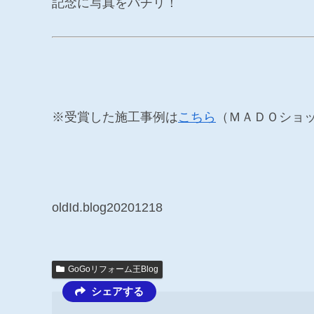
記念に写真をパチリ！
※受賞した施工事例は
こちら
（ＭＡＤＯショ
oldId.blog20201218
GoGoリフォーム王Blog
シェアする