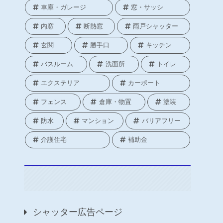
車庫・ガレージ
窓・サッシ
内窓
断熱窓
雨戸シャッター
玄関
勝手口
キッチン
バスルーム
洗面所
トイレ
エクステリア
カーポート
フェンス
倉庫・物置
塗装
防水
マンション
バリアフリー
介護住宅
補助金
シャッター広告ページ