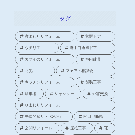
タグ
窓まわりリフォーム
玄関ドア
ウチリモ
勝手口通風ドア
カサイのリフォーム
室内建具
防犯
フェア・相談会
キッチンリフォーム
舗装工事
駐車場
シャッター
外窓交換
水まわりリフォーム
先進的窓リノベ2026
開口部断熱
玄関リフォーム
屋根工事
瓦