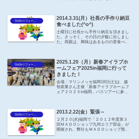
務所に持ってきてくれました。漬物の整
理？どれだけの種類の漬物をしてるんで
すか？って話になりますよね！話による
2014.3.31(月）社長の手作り納豆
と、この他に「たくあん漬...
GoGoリフォーム王Blog
食べました(^o^)
土曜日に社長から手作り納豆を頂きまし
た。さっそく、その日の夕飯に出しまし
た。両親は、興味はあるものの昔食べた
納豆の思い出があるのか？あまり食べた
くなさそうな感じで･･･母は特に「よか
～いらん」と拒絶していましたが、私と
2025.1.20（月）新春アイラブホ
父が「あっ！美味しい」...
GoGoリフォーム王Blog
ームフェア2025in福岡に行って
きました！
会場：マリンメッセ福岡18日(土)は、越
智産業さん主催「新春アイラブホームフ
ェア２０２５in福岡」バスツアーに参加
させて頂きました。午前中は太宰府天満
宮に参拝して、午後から展示会会場のマ
リンメッセ福岡に到着しました。【 大宰
2013.2.22(金）緊張～
府天満宮】参道は...
GoGoリフォーム王Blog
２月２０(水)福岡で「２０１２年度第３
回ＭＡＤＯショップ九州エリア部会」が
開催され、弊社もＭＡＤＯショップ熊本
蓮台寺店 店長 坂本秀一が参加しまし