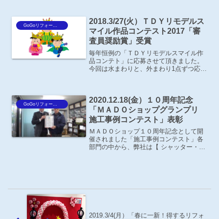
た。九州のＭＡＤＯショップ６３社の各
店長が参加され、そのなかで弊社を含め
３店舗が発表の場を頂き...
2018.3/27(火）ＴＤＹリモデルス
GoGoリフォーム王Blog
マイル作品コンテスト2017「審
査員奨励賞」受賞
毎年恒例の「ＴＤＹリモデルスマイル作
品コンテト」に応募させて頂きました。
今回は水まわりと、外まわり1点ずつ応募
し、その中から、テラス囲い・デッキ工
事をしたＴ様邸の施工事例が入賞しまし
た＼(^o^)／ 部位別部門「窓・玄関・外
2020.12.18(金）１０周年記念
まわり」審査員奨...
GoGoリフォーム王Blog
「ＭＡＤＯショップグランプリ
施工事例コンテスト」表彰
ＭＡＤＯショップ１０周年記念として開
催されました「施工事例コンテスト」各
部門の中から、弊社は【 シャッター・雨
戸部門 】でなんとグランプリを受賞致し
ました。この賞は、全国のＭＡＤＯショ
ップ・ＭＡＤＯショップパートナー様か
ら投票して頂くという...
2019.3/4(月）「春に一新！得するリフォ