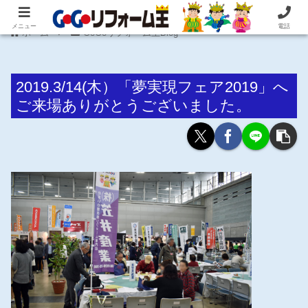
住まいの困ったを即解決！住宅リフォーム専門 株式会社 笠井産業
メニュー
電話
ホーム
GoGoリフォーム王Blog
2019.3/14(木）「夢実現フェア2019」へ
ご来場ありがとうございました。