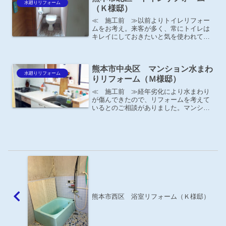
水廻りリフォーム
（Ｋ様邸）
≪ 施工前 ≫以前よりトイレリフォー
ムをお考え。来客が多く、常にトイレは
キレイにしておきたいと気を使われてい
るそうです。
熊本市中央区 マンション水まわ
水廻りリフォーム
りリフォーム（Ｍ様邸）
≪ 施工前 ≫経年劣化により水まわり
が傷んできたので、リフォームを考えて
いるとのご相談がありました。マンショ
ンは何かと気を使う事も多いので、どう
せするなら水まわりを全部一緒にしたい
との事。
熊本市西区 浴室リフォーム（Ｋ様邸）