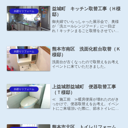
益城町 キッチン取替工事（Ｈ様
水廻りリフォーム
邸）
御夫婦でいらっしゃった展示会で、奥様
が「洗エールレンジフード」に一目ぼ
れ！キッチンまるごと取替をさせていた
だきました。
熊本市南区 洗面化粧台取替（Ｋ
水廻りリフォーム
様邸）
洗面台が古くなったので取替えをお考え
イベントに来ていただきました。
上益城郡益城町 便器取替工事
水廻りリフォーム
（Ｔ様邸）
≪ 施工前 ≫暖房便座が壊れたのがき
っかけで、便器取替えをお考え。イベン
トにご来場頂いた際に、節水トイレに大
変興味を持たれました。
熊本市北区 トイレリフォーム