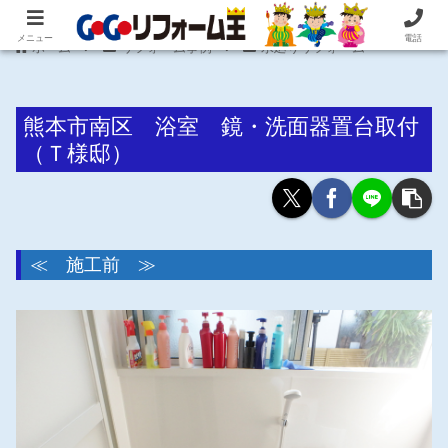
住まいの困ったを即解決！住宅リフォーム専門 株式会社 笠井産業
メニュー
電話
ホーム
リフォーム事例
水廻りリフォーム
熊本市南区 浴室 鏡・洗面器置台取付
（Ｔ様邸）
≪ 施工前 ≫