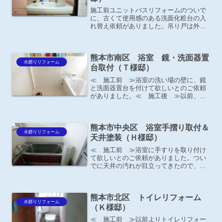
施工前ユニットバスリフォームのついで
に、古くて使用感のある洗面化粧台の入
れ替え依頼がありました。吊り戸は外
し、横のキャビネットは新しいものに変
えたいとのことです。同時に寒かったジ
ャロジー窓を2カ所と、トイレを変更して
熊本市南区 浴室 鏡・洗面器置
います。施工後－お施主様...
水廻りリフォーム
台取付（Ｔ様邸）
≪ 施工前 ≫浴室の洗い場の壁に、鏡
と洗面器置台を付けて欲しいとのご依頼
がありました。≪ 施工後 ≫以前、浴
室のリフォームの際に取り付けていなか
ったのでやはり、あると便利ですね！と
の事。洗面器置台 TOTO EWB650B ﾌﾞ
熊本市中央区 浴室手摺り取付＆
ﾗｳﾝ色（石...
水廻りリフォーム
天井塗装（Ｈ様邸）
≪ 施工前 ≫浴室に手すりを取り付け
て欲しいとのご依頼がありました。つい
でに天井の汚れが目立ってきたので、塗
装してほしいとの事。
熊本市北区 トイレリフォーム
水廻りリフォーム
（Ｋ様邸）
≪ 施工前 ≫以前よりトイレリフォー