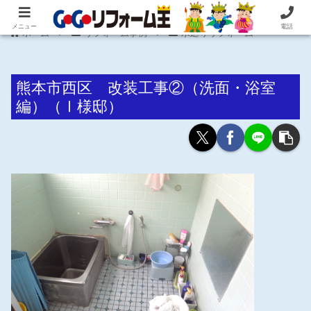
住まいの困ったを即解決！住宅リフォーム専門 株式会社 笠井産業
メニュー
電話
ホーム
リフォーム事例
水廻りリフォーム
熊本市西区 改装工事②（洗面・浴室
編）（Ⅰ様邸）