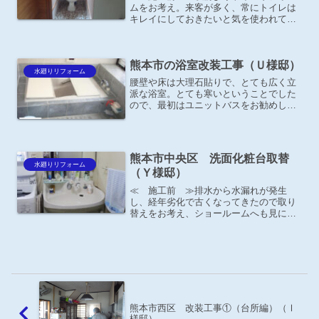
ムをお考え。来客が多く、常にトイレは
キレイにしておきたいと気を使われてい
るそうです。
熊本市の浴室改装工事（Ｕ様邸）
水廻りリフォーム
腰壁や床は大理石貼りで、とても広く立
派な浴室。とても寒いということでした
ので、最初はユニットバスをお勧めしま
したが、まだキレイな状態なので、壊さ
ず現状のままでどうにかして欲しいとの
ご要望がありました。窓の断熱工事も同
時に施工いたしました。（...
熊本市中央区 洗面化粧台取替
水廻りリフォーム
（Ｙ様邸）
≪ 施工前 ≫排水から水漏れが発生
し、経年劣化で古くなってきたので取り
替えをお考え、ショールームへも見に行
かれたそうです。
熊本市西区 改装工事①（台所編）（Ⅰ
様邸）