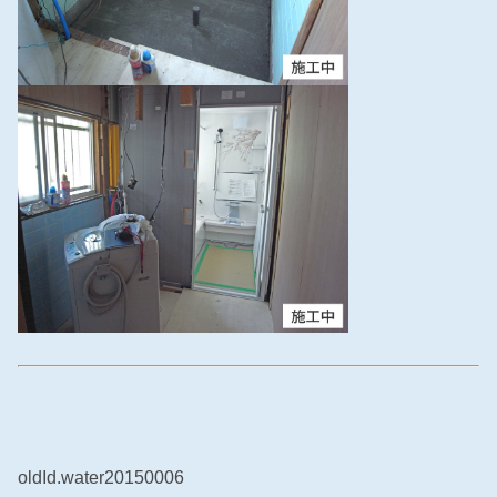
oldId.water20150006