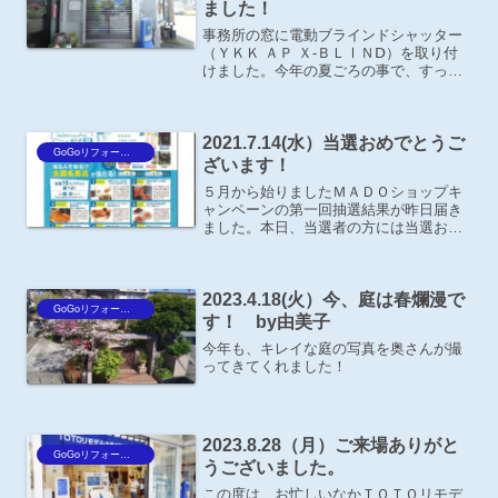
ました！
事務所の窓に電動ブラインドシャッター
（ＹＫＫ ＡＰ Ｘ-ＢＬⅠＮⅮ）を取り付
けました。今年の夏ごろの事で、すっか
りご報告するのを忘れていました･･・リ
モコン操作で簡単に開閉が出来ますの
で、ぜひ体感してみてください。実際に
2021.7.14(水）当選おめでとうご
ご覧になりたい方は遠...
GoGoリフォーム王Blog
ざいます！
５月から始りましたＭＡＤＯショップキ
ャンペーンの第一回抽選結果が昨日届き
ました。本日、当選者の方には当選お知
らせのハガキを郵送しました。賞品は８
月末頃までに、直接当選者の方へ発送さ
れますので楽しみにお待ちください！※
2023.4.18(火）今、庭は春爛漫で
キャンペーンは８月末まで...
GoGoリフォーム王Blog
す！ by由美子
今年も、キレイな庭の写真を奥さんが撮
ってきてくれました！
2023.8.28（月）ご来場ありがと
GoGoリフォーム王Blog
うございました。
この度は、お忙しいなかＴＯＴＯリモデ