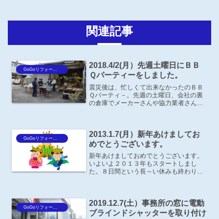
関連記事
2018.4/2(月）先週土曜日にＢＢ
GoGoリフォーム王Blog
Ｑパーティーをしました。
震災後は、忙しくて出来なかったのＢＢ
Ｑパーティ－。先週の土曜日、会社の裏
の倉庫でメーカーさんや協力業者さんも
誘って、久しぶりに楽しいひとときを過
ごしました。夕方、６時頃からスタート
して遅くまで、飲んで！食べて！楽しい
2013.1.7(月）新年あけましてお
話で盛り上がりました。
GoGoリフォーム王Blog
めでとうございます。
新年あけましておめでとうございます。
いよいよ２０１３年もスタートしまし
た。８日間という長～い休みも終わり、
社員一同無事！笑顔で出社する事が出来
ました。なかには、休み中ず～っと風邪
を引いて、外出していないという者も居
2019.12.7(土）事務所の窓に電動
たりして･･･それぞれのお...
GoGoリフォーム王Blog
ブラインドシャッターを取り付け