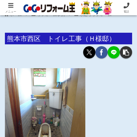
住まいの困ったを即解決！住宅リフォーム専門 株式会社 笠井産業
メニュー
電話
ホーム
リフォーム事例
水廻りリフォーム
熊本市西区 トイレ工事（Ｈ様邸）