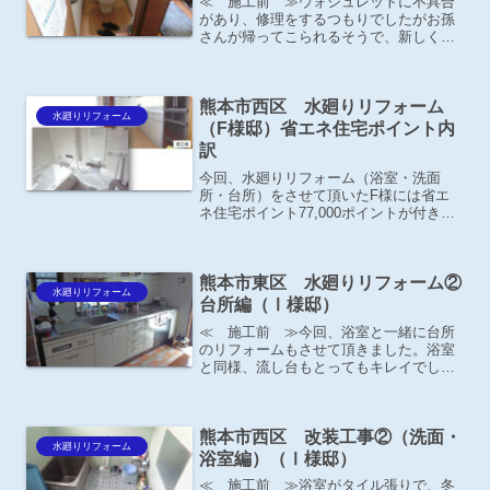
≪ 施工前 ≫ウォシュレットに不具合
があり、修理をするつもりでしたがお孫
さんが帰ってこられるそうで、新しく取
替える事になりました。
熊本市西区 水廻りリフォーム
水廻りリフォーム
（F様邸）省エネ住宅ポイント内
訳
今回、水廻りリフォーム（浴室・洗面
所・台所）をさせて頂いたF様には省エ
ネ住宅ポイント77,000ポイントが付きま
した。内訳は以下のようになります。
熊本市東区 水廻りリフォーム②
水廻りリフォーム
台所編（Ⅰ様邸）
≪ 施工前 ≫今回、浴室と一緒に台所
のリフォームもさせて頂きました。浴室
と同様、流し台もとってもキレイでし
た。
熊本市西区 改装工事②（洗面・
水廻りリフォーム
浴室編）（Ⅰ様邸）
≪ 施工前 ≫浴室がタイル張りで、冬