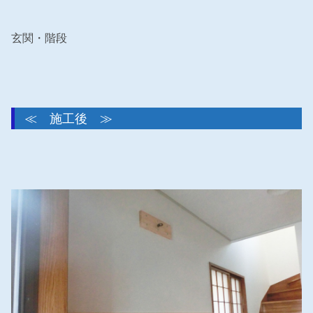
玄関・階段
≪ 施工後 ≫