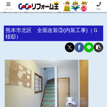
住まいの困ったを即解決！住宅リフォーム専門 株式会社 笠井産業
メニュー
電話
ホーム
リフォーム事例
全面改装
熊本市北区 全面改装③(内装工事)（Ｇ
様邸）