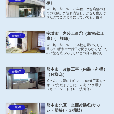
様）
≪ 施工前 ≫2～3年程、空き店舗のま
まの状態。外装も内装も、かなり傷んで
きたのでこのままにしていても、借りる
方も居ないので今回、改修して借りる方
を募集したいとの事。
宇城市 内装工事①（和室/壁工
全面改装
事）(Ⅰ様邸）
≪ 施工前 ≫2Fに本棚を置いてあり、
重みで1階和室の障子が閉まらなくなった
ので壁を造ってほしいとの御依頼があり
ました。 ≪ 施工後 ≫これで本棚に沢
山本が入れられるので良かった！と喜ん
で頂きました。 ≪ 施工中 ≫
熊本市 改修工事（内装・外構）
全面改装
（Ｎ様邸）
娘さんご夫婦のお住まいの改修工事をさ
せていただきました。内装･･･水廻り
（キッチン・トイレ・洗面台） オ
ール電化（ＩＨ・エコキュート） クロ
ス貼り替え他外構･･･カーポート・フェ
ンス・門扉
熊本市北区 全面改装②(サッ
全面改装
シ・塗装)（Ｇ様邸）