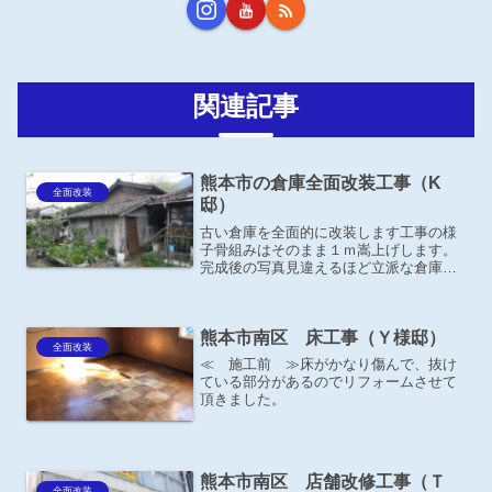
関連記事
熊本市の倉庫全面改装工事（K
全面改装
邸）
古い倉庫を全面的に改装します工事の様
子骨組みはそのまま１ｍ嵩上げします。
完成後の写真見違えるほど立派な倉庫に
なりました。oldId.repair4
熊本市南区 床工事（Ｙ様邸）
全面改装
≪ 施工前 ≫床がかなり傷んで、抜け
ている部分があるのでリフォームさせて
頂きました。
熊本市南区 店舗改修工事（Ｔ
全面改装