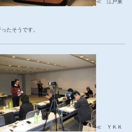
≪ 江戸東
行ったそうです。
≪ ＹＫＫ