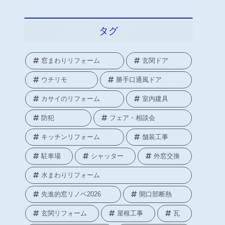
タグ
窓まわりリフォーム
玄関ドア
ウチリモ
勝手口通風ドア
カサイのリフォーム
室内建具
防犯
フェア・相談会
キッチンリフォーム
舗装工事
駐車場
シャッター
外窓交換
水まわりリフォーム
先進的窓リノベ2026
開口部断熱
玄関リフォーム
屋根工事
瓦