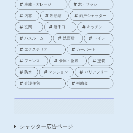
車庫・ガレージ
窓・サッシ
内窓
断熱窓
雨戸シャッター
玄関
勝手口
キッチン
バスルーム
洗面所
トイレ
エクステリア
カーポート
フェンス
倉庫・物置
塗装
防水
マンション
バリアフリー
介護住宅
補助金
シャッター広告ページ