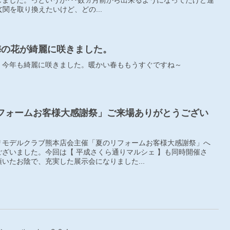
ました。っというか･･･数ヵ月前から出来るようになってたけど連
)玄関を取り換えたいけど、どの...
年も梅の花が綺麗に咲きました。
、今年も綺麗に咲きました。暖かい春ももうすぐですね～
夏のリフォームお客様大感謝祭」ご来場ありがとうござい
リモデルクラブ熊本店会主催「夏のリフォームお客様大感謝祭」へ
ざいました。今回は【 平成さくら通りマルシェ 】も同時開催さ
いたお陰で、充実した展示会になりました...