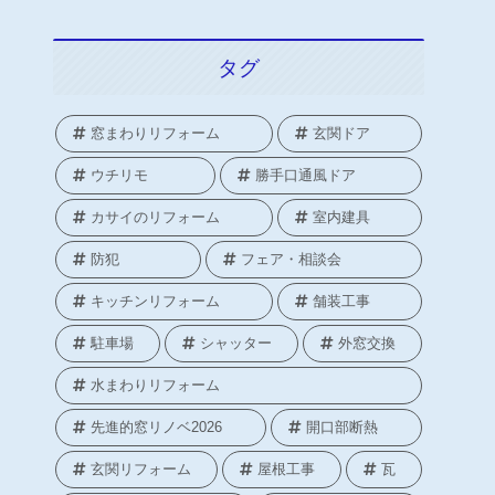
タグ
窓まわりリフォーム
玄関ドア
ウチリモ
勝手口通風ドア
カサイのリフォーム
室内建具
防犯
フェア・相談会
キッチンリフォーム
舗装工事
駐車場
シャッター
外窓交換
水まわりリフォーム
先進的窓リノベ2026
開口部断熱
玄関リフォーム
屋根工事
瓦