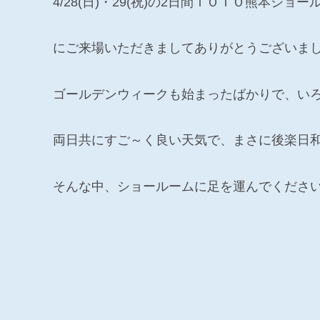
4/28(日)・29(祝)の2日間ＴＯＴＯ熊本
にご来場いただきましてありがとうございま
ゴールデンウィークも始まったばかりで、い
両日共にすご～く良い天気で、まさに後楽日
そんな中、ショールームに足を運んでくださいま