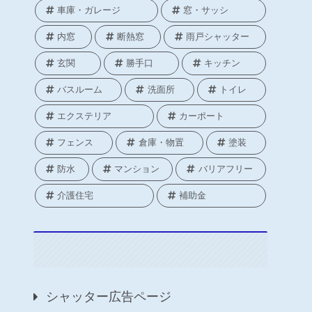
車庫・ガレージ
窓・サッシ
内窓
断熱窓
雨戸シャッター
玄関
勝手口
キッチン
バスルーム
洗面所
トイレ
エクステリア
カーポート
フェンス
倉庫・物置
塗装
防水
マンション
バリアフリー
介護住宅
補助金
シャッター広告ページ