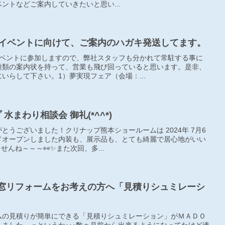
ントなどご案内していきたいと思い...
週末のイベントに向けて、ご案内のハガキ発送してます。
イベントに参加しますので、弊社スタッフも分かれて常駐する事に
種類の案内状を持って、営業も飛び回っていると思います。是非、
いらして下さい。1）夢実現フェア（会場：...
ップ 水まわり相談会 御礼(*^^*)
うございました！クリナップ熊本ショールームは 2024年 7月6
ドオープンしました内装も、展示品も、とても綺麗で居心地がいい
せんね～～～👀✨また次回、多...
）玄関・窓リフォームをお考えの方へ「見積りシュミレーシ
ムの見積りが簡単にできる「見積りシュミレーション」がＭＡＤＯ