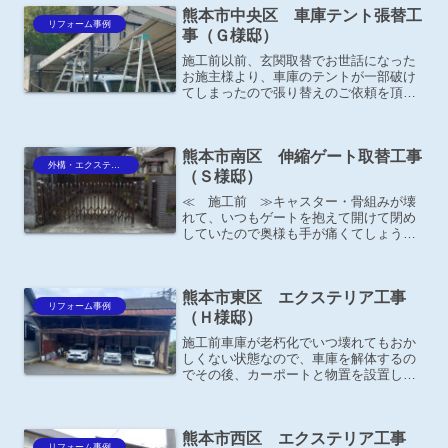
熊本市中央区 車庫テント張替工
リフォーム事例
事（Ｇ様邸）
施工前以前、玄関取替でお世話になった
お施主様より、車庫のテントが一部破け
てしまったので張り替えのご依頼を頂き
ました。施工後－お施主様の声－仕上が
りがバッチリ！ 頼んで良かったです。
テントを剥がした状態
熊本市南区 伸縮ゲート取替工事
外構・エクステリア
（Ｓ様邸）
≪ 施工前 ≫キャスター・骨組みが壊
れて、いつもゲートを抱えて開けて閉め
していたので奥様も手が痛くてしょうが
ないとの事。
熊本市東区 エクステリア工事
リフォーム事例
（Ｈ様邸）
施工前車庫が老朽化でいつ壊れてもおか
しくない状態なので、車庫を解体するの
でその後、カーポートと物置を設置した
いとのご相談がありました。※解体は弊
社では行っておりません。施工後ＹＫＫ
ＡＰジーポートＰｒｏ 1500ﾀｲﾌﾟ
熊本市西区 エクステリア工事
H25 間口延長柱...
リフォーム事例