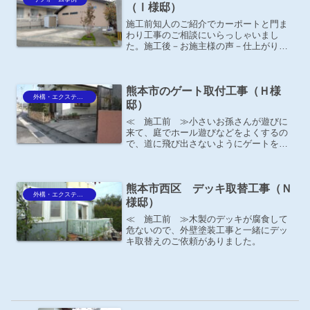
（Ⅰ様邸）
施工前知人のご紹介でカーポートと門ま
わり工事のご相談にいらっしゃいまし
た。施工後－お施主様の声－仕上がりも
良く、家全体の雰囲気も良くなったと感
じています。ＹＫＫ ＡＰ ｴﾌﾙｰｼﾞｭ
FIRST 600ﾀｲﾌﾟ 2台用 H22 遮光ﾎﾟ
熊本市のゲート取付工事（Ｈ様
ﾘｶ ...
外構・エクステリア
邸）
≪ 施工前 ≫小さいお孫さんが遊びに
来て、庭でホール遊びなどをよくするの
で、道に飛び出さないようにゲートを取
付けたいとご相談がありました。
熊本市西区 デッキ取替工事（Ｎ
外構・エクステリア
様邸）
≪ 施工前 ≫木製のデッキが腐食して
危ないので、外壁塗装工事と一緒にデッ
キ取替えのご依頼がありました。