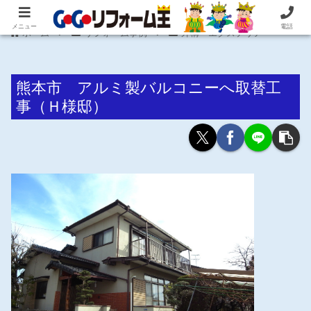
住まいの困ったを即解決！住宅リフォーム専門 株式会社 笠井産業
メニュー
電話
ホーム
リフォーム事例
外構・エクステリア
熊本市 アルミ製バルコニーへ取替工
事（Ｈ様邸）