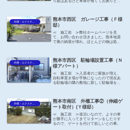
り庭はあるけど車庫が無くてお困りとの
事。月極駐車場を2台借りているけれど、
遠くて不便･･･現在、木が植わっている
斜面を削って駐車場にできないか？と娘
熊本市西区 ガレージ工事（Ｆ様
さんよりご相談がありま...
外構・エクステリア
邸）
≪ 施工前 ≫弊社ホームページを見
て、お問い合わせ頂きました。熊本地震
で裏の納屋が壊れ、ほとんどの物は処分
したけれどテラスの下にまだ置いてある
物があり、台風とかで吹き飛んだりしな
いか心配なので保管する場所がほしいと
熊本市西区 駐輪場設置工事（Ｎ
の事。
外構・エクステリア
様アパート）
≪ 施工前 ≫入居者のご家族が増え、
自転車置き場が手狭になったので現在あ
る駐輪場の隣の敷地に新しく駐輪場を設
置したいと大家さんよりご依頼がありま
した。
熊本市南区 外柵工事②（伸縮ゲ
外構・エクステリア
ート取付）(Ｙ様邸）
≪ 施工前 ≫道沿いなので、よその車
が勝手に入ってきてＵターンをしたりす
るので、ゲートを付けて欲しいとの事。