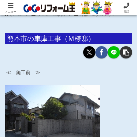
住まいの困ったを即解決！住宅リフォーム専門 株式会社 笠井産業
メニュー
電話
ホーム
リフォーム事例
外構・エクステリア
熊本市の車庫工事（Ｍ様邸）
≪ 施工前 ≫