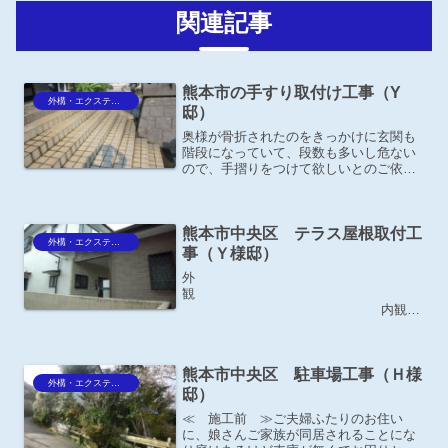
関連記事
熊本市の手すり取付け工事（Y
外構・エクステリア
邸）
奥様が骨折されたのをきっかけに玄関も
階段になっていて、段数も多いし危ない
ので、手摺りをつけて欲しいとのご依頼
がありました。
熊本市中央区 テラス屋根取付工
外構・エクステリア
事（Ｙ様邸）
外
観
内観
≪ 施工前 ≫自宅と、娘さんの家が隣
通し通路でつながっている状態。裏にマ
ンションが建っているので、勝手口側が
熊本市中央区 駐車場工事（Ｈ様
上から丸見えになるので、目隠しとして
外構・エクステリア
屋根を付けて欲しいとの...
邸）
≪ 施工前 ≫ご夫婦ふたりのお住い
に、娘さんご家族が同居されることにな